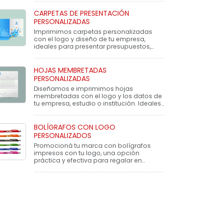
CARPETAS DE PRESENTACIÓN
PERSONALIZADAS
Imprimimos carpetas personalizadas
con el logo y diseño de tu empresa,
ideales para presentar presupuestos,
informes, contratos o material institucio
HOJAS MEMBRETADAS
PERSONALIZADAS
Diseñamos e imprimimos hojas
membretadas con el logo y los datos de
tu empresa, estudio o institución. Ideales
para presupuestos, notas, presenta
BOLÍGRAFOS CON LOGO
PERSONALIZADOS
Promocioná tu marca con bolígrafos
impresos con tu logo, una opción
práctica y efectiva para regalar en
eventos, ferias, oficinas o como parte de