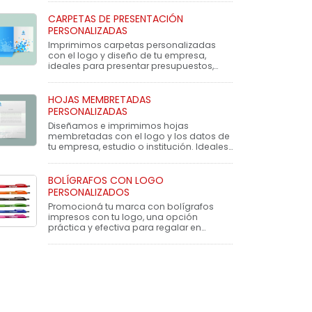
CARPETAS DE PRESENTACIÓN
PERSONALIZADAS
Imprimimos carpetas personalizadas
con el logo y diseño de tu empresa,
ideales para presentar presupuestos,
informes, contratos o material institucio
HOJAS MEMBRETADAS
PERSONALIZADAS
Diseñamos e imprimimos hojas
membretadas con el logo y los datos de
tu empresa, estudio o institución. Ideales
para presupuestos, notas, presenta
BOLÍGRAFOS CON LOGO
PERSONALIZADOS
Promocioná tu marca con bolígrafos
impresos con tu logo, una opción
práctica y efectiva para regalar en
eventos, ferias, oficinas o como parte de