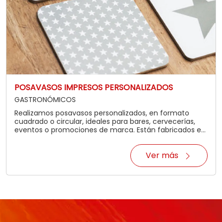
POSAVASOS IMPRESOS PERSONALIZADOS
GASTRONÓMICOS
Realizamos posavasos personalizados, en formato
cuadrado o circular, ideales para bares, cervecerías,
eventos o promociones de marca. Están fabricados en
material ilustracion de 300 gramos, lo que les brinda
firmeza y una excelente terminación. Son una
Ver más
herramienta visual efectiva que combina
funcionalidad y presencia de marca en cada mesa.
Ofrecemos impresión a uno o varios colores,
adaptándonos a tu identidad visual o campaña. Podés
enviarnos tu diseño o trabajamos juntos para crear uno
a medida. Consultanos para conocer las opciones
disponibles, solicitar cotización y coordinar los tiempos
de producción y entrega.