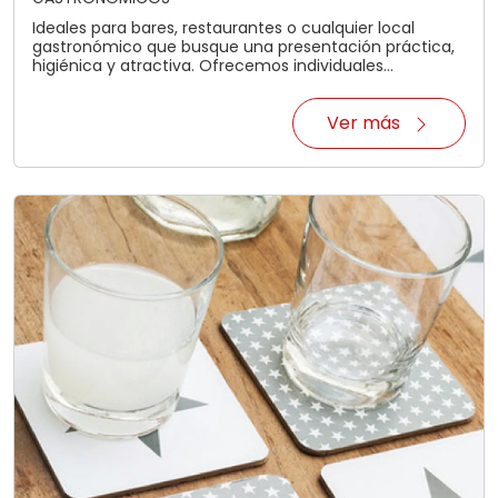
Ideales para bares, restaurantes o cualquier local
gastronómico que busque una presentación práctica,
higiénica y atractiva. Ofrecemos individuales
descartables en tamaños A3 (45 x 30 cm) y A4 (30 x
20 cm), impresos a todo color con excelente calidad.
Ver más
Podés optar por personalizar tu diseño o enviarnos el
archivo listo para imprimir. Estos individuales no solo
cumplen una función útil, sino que también son una
excelente herramienta de comunicación visual para
destacar tu menú, horarios o promociones. Incluí fotos
tentadoras, QR interactivos o lo que necesites para
impactar a tus clientes desde la mesa. Consultanos
para recibir asesoramiento y presupuestos
personalizados.