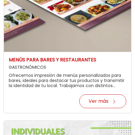
MENÚS PARA BARES Y RESTAURANTES
GASTRONÓMICOS
Ofrecemos impresión de menús personalizados para
bares, ideales para destacar tus productos y transmitir
la identidad de tu local. Trabajamos con distintos
formatos y gramajes de papel, siempre a todo color,
para asegurar una presentación atractiva y
Ver más
profesional. Además, contamos con la opción de
plastificado para una mayor durabilidad y resistencia al
uso diario. Para iniciar el proceso, se requiere el envío
del archivo en formato PDF editable, lo que nos
permite ajustar el diseño si es necesario antes de
imprimir. Consultanos para conocer las opciones
disponibles, solicitar una cotización personalizada y